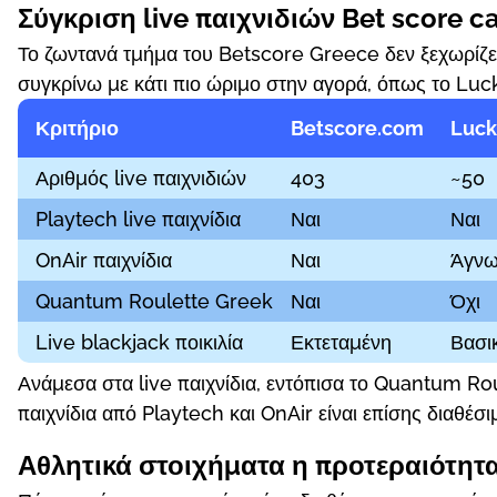
Σύγκριση live παιχνιδιών Bet score 
Το ζωντανά τμήμα του Betscore Greece δεν ξεχωρίζει 
συγκρίνω με κάτι πιο ώριμο στην αγορά, όπως το Luc
Κριτήριο
Betscore.com
Luc
Αριθμός live παιχνιδιών
403
~50
Playtech live παιχνίδια
Ναι
Ναι
OnAir παιχνίδια
Ναι
Άγνω
Quantum Roulette Greek
Ναι
Όχι
Live blackjack ποικιλία
Εκτεταμένη
Βασι
Ανάμεσα στα live παιχνίδια, εντόπισα το Quantum Rou
παιχνίδια από Playtech και OnAir είναι επίσης διαθέσι
Αθλητικά στοιχήματα η προτεραιότητα