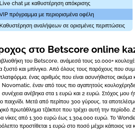
Live chat με καθυστέρηση απόκρισης
VIP πρόγραμμα με περιορισμένα οφέλη
Καθυστέρηση αναλήψεων σε ορισμένες περιπτώσεις
οχος στο Betscore online ka
ιβλιοθήκη του Betscore, ανάμεσά τους 10.000+ κουλοχέρ
ίδια ξυστό και μπίνγκο. Από όλους τους παρόχους που σ
πλατφόρμα, ένας αριθμός που είναι ασυνήθιστος ακόμα κα
ης Novomatic, έναν από τους πιο αγαπητούς κουλοχέρηδ
υνέχεια ανέβηκα στα 1 ευρώ και 2 ευρώ. Στόχος μου ήτα
ο παιχνίδι. Μετά από περίπου 300 γύρους, τα αποτελέσ
χικό πρωτάθλημα τζάκποτ που τρέχει αυτή την περίοδο. 
ίδα νίκες από 1.300 ευρώ έως 1.304.000 ευρώ. Το Wonde
ρόλεπτο προστίθεται 1 ευρώ στο ποσό μέχρι κάποιος να κε