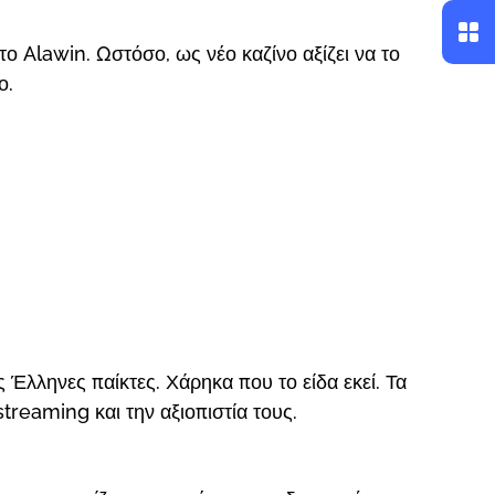
 Alawin. Ωστόσο, ως νέο καζίνο αξίζει να το
ο.
Έλληνες παίκτες. Χάρηκα που το είδα εκεί. Τα
streaming και την αξιοπιστία τους.