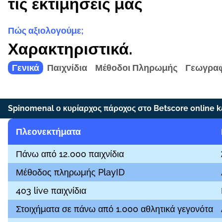
τις εκτιμήσεις μας
Χαρακτηριστικά.
Γενικά
Παιχνίδια
Μέθοδοι Πληρωμής
Γεωγρα
Spinomenal ο κυρίαρχος πάροχος στο Betscore online k
Το σύστημα PlayID και 6 δημοφιλείς μέθοδοι πληρωμής
Πλεονεκτήματα
Δοκιμή του live chat στο Bet score1 ιντερνετ casino
Πάνω από 12.000 παιχνίδια
Πώς συγκρίνεται αυτή η μάρκα με το κορυφαίο μας καζίν
Μέθοδος πληρωμής PlayID
Θέλεις να μαθαίνεις πρώτος/η τις ενημερώσεις μας;
403 live παιχνίδια
Άλλα καζίνο
Στοιχήματα σε πάνω από 1.000 αθλητικά γεγονότα