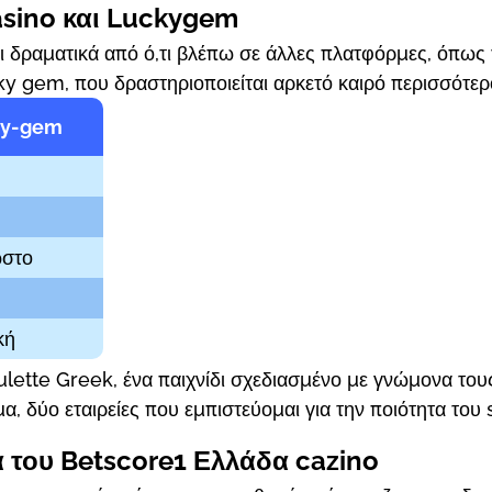
casino και Luckygem
δραματικά από ό,τι βλέπω σε άλλες πλατφόρμες, όπως το
ky gem, που δραστηριοποιείται αρκετό καιρό περισσότερ
ky-gem
στο
κή
lette Greek, ένα παιχνίδι σχεδιασμένο με γνώμονα τους 
μα, δύο εταιρείες που εμπιστεύομαι για την ποιότητα του 
 του Betscore1 Ελλάδα cazino