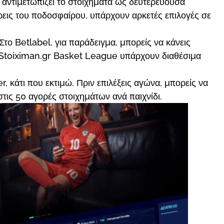
ν αντιμετωπίζει το στοιχήματα ως δευτερεύουσα
ρεις του ποδοσφαίρου, υπάρχουν αρκετές επιλογές σε
ο Betlabel, για παράδειγμα, μπορείς να κάνεις
κή Stoiximan.gr Basket League υπάρχουν διαθέσιμα
, κάτι που εκτιμώ. Πριν επιλέξεις αγώνα, μπορείς να
ις 50 αγορές στοιχημάτων ανά παιχνίδι.