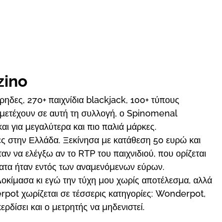
zino
ηδες, 270+ παιχνίδια blackjack, 100+ τύπους
υμμετέχουν σε αυτή τη συλλογή, ο Spinomenal
ι για μεγαλύτερα και πιο παλιά μάρκες.
ες στην Ελλάδα. Ξεκίνησα με κατάθεση 50 ευρώ και
ν να ελέγξω αν το RTP του παιχνιδιού, που ορίζεται
ματα ήταν εντός των αναμενόμενων εύρων.
Δοκίμασα κι εγώ την τύχη μου χωρίς αποτέλεσμα, αλλά
rpot χωρίζεται σε τέσσερις κατηγορίες: Wonderpot,
ρδίσει και ο μετρητής να μηδενιστεί.