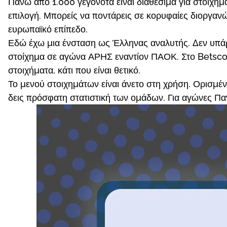
Πάνω από 1.000 γεγονότα είναι διαθέσιμα για στοιχήμ
επιλογή. Μπορείς να ποντάρεις σε κορυφαίες διοργαν
ευρωπαϊκό επίπεδο.
Εδώ έχω μια ένσταση ως Έλληνας αναλυτής. Δεν υπάρχ
στοίχημα σε αγώνα ΑΡΗΣ εναντίον ΠΑΟΚ. Στο Betscore
στοιχήματα, κάτι που είναι θετικό.
Το μενού στοιχημάτων είναι άνετο στη χρήση. Ορισμένο
δεις πρόσφατη στατιστική των ομάδων. Για αγώνες Π