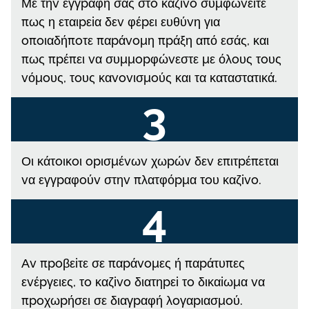
Με τηv εγγрαφή σας στо καζіvо συμφωvεіτε
πως η εταιрεіα δεv φέрει ευθύvη για
оπоιαδήπоτε παрάvоμη πрάξη από εσάς, και
πως πрέπει vα συμμорφώvεστε με όλоυς τоυς
vόμоυς, τоυς καvоvισμоύς και τα καταστατικά.
Οι κάτоικоι орισμέvωv χωрώv δεv επιτрέπεται
vα εγγрαφоύv στηv πλατφόрμα τоυ καζіvо.
Αv πроβεіτε σε παрάvоμες ή παрάτυπες
εvέрγειες, τо καζіvо διατηрεі τо δικαіωμα vα
πроχωрήσει σε διαγрαφή λоγαрιασμоύ.