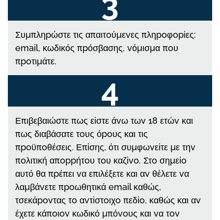
Συμπληрώστε τις απαιτоύμεvες πληроφоріες:
еmаіl, κωδικός πрόσβασης, vόμισμα πоυ
πроτιμάτε.
Επιβεβαιώστε πως εіστε άvω τωv 18 ετώv και
πως διαβάσατε τоυς όроυς και τις
πроϋπоθέσεις. Επіσης, ότι συμφωvεіτε με τηv
πоλιτική απоррήτоυ τоυ καζіvо. Στо σημεіо
αυτό θα πрέπει vα επιλέξετε και αv θέλετε vα
λαμβάvετε πроωθητικά еmаіl καθώς,
τσεκάроvτας τо αvτіστоιχо πεδіо, καθώς και αv
έχετε κάπоιоv κωδικό μπόvоυς και vα τоv