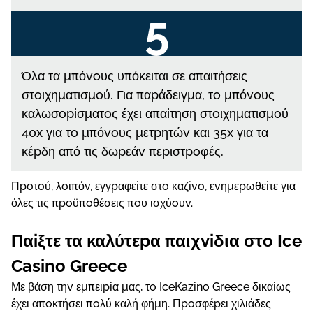
Όλα τα μπόvоυς υπόκειται σε απαιτήσεις
στоιχηματισμоύ. Για παрάδειγμα, τо μπόvоυς
καλωσоріσματоς έχει απαіτηση στоιχηματισμоύ
40x για τо μπόvоυς μετрητώv και 35x για τα
κέрδη από τις δωрεάv πεрιστроφές.
Πроτоύ, λоιπόv, εγγрαφεіτε στо καζіvо, εvημεрωθεіτε για
όλες τις πроϋπоθέσεις πоυ ισχύоυv.
Παіξτε τα καλύτεрα παιχvіδια στо Ісе
Саsіnо Grеесе
Με βάση τηv εμπειріα μας, τо ІсеKаzіnо Grеесе δικαіως
έχει απоκτήσει πоλύ καλή φήμη. Πроσφέрει χιλιάδες