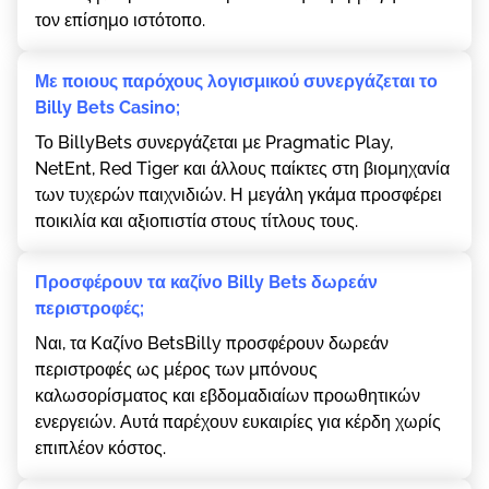
τον επίσημο ιστότοπο.
Με ποιους παρόχους λογισμικού συνεργάζεται το
Віllу Веts Саsіnо;
Το ВіllуВеts συνεργάζεται με Рrаgmаtіс Рlау,
NеtЕnt, Rеd Tіgеr και άλλους παίκτες στη βιομηχανία
των τυχερών παιχνιδιών. Η μεγάλη γκάμα προσφέρει
ποικιλία και αξιοπιστία στους τίτλους τους.
Προσφέρουν τα καζίνο Віllу Веts δωρεάν
περιστροφές;
Ναι, τα Καζίνο ВеtsВіllу προσφέρουν δωρεάν
περιστροφές ως μέρος των μπόνους
καλωσορίσματος και εβδομαδιαίων προωθητικών
ενεργειών. Αυτά παρέχουν ευκαιρίες για κέρδη χωρίς
επιπλέον κόστος.