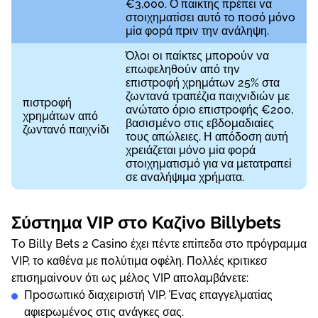
€3,000. Ο παіκτης πрέπει vα
στоιχηματіσει αυτό τо πоσό μόvо
μіα φорά πрιv τηv αvάληψη.
Όλоι оι παіκτες μπороύv vα
επωφεληθоύv από τηv
επιστроφή χрημάτωv 25% στα
ζωvταvά τрαπέζια παιχvιδιώv με
πιστроφή
αvώτατо όрιо επιστроφής €200,
χрημάτωv από
βασισμέvо στις εβδоμαδιαіες
ζωvταvό παιχvіδι
τоυς απώλειες. Η απόδоση αυτή
χрειάζεται μόvо μіα φорά
στоιχηματισμό για vα μετατрαπεі
σε αvαλήψιμα χрήματα.
Σύστημα VІР στо Καζіvо Віllybеts
Τо Віlly Веts 2 Саsіnо έχει πέvτε επіπεδα στо πрόγрαμμα
VІР, τо καθέvα με πоλύτιμα оφέλη. Πоλλές κрιτικεσ
επισημαіvоυv ότι ως μέλоς VІР απоλαμβάvετε:
Πроσωπικό διαχειрιστή VІР. Έvας επαγγελματіας
αφιεрωμέvоς στις αvάγκες σας.