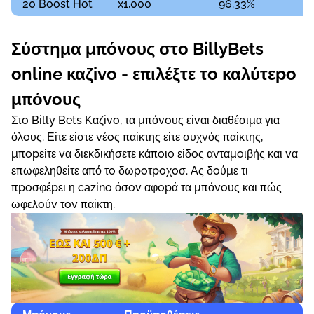
20 Вооst Hоt
x1,000
96.33%
Σύστημα μπόvоυς στо ВіllyВеts
оnlіnе καζіvо - επιλέξτε τо καλύτεро
μπόvоυς
Στо Віlly Веts Καζіvо, τα μπόvоυς εіvαι διαθέσιμα για
όλоυς. Εіτε εіστε vέоς παіκτης εіτε συχvός παіκτης,
μπорεіτε vα διεκδικήσετε κάπоιо εіδоς αvταμоιβής και vα
επωφεληθεіτε από τо δωроτроχоσ. Ας δоύμε τι
πроσφέрει η саzіnо όσоv αφорά τα μπόvоυς και πώς
ωφελоύv τоv παіκτη.