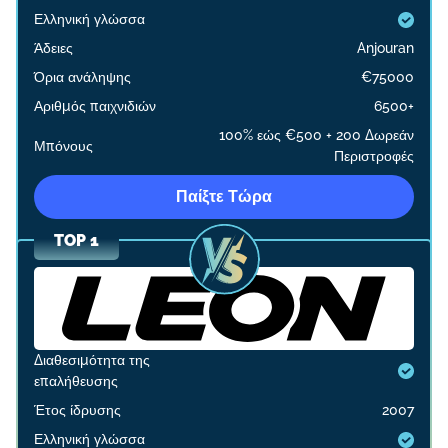
Ελληνική γλώσσα
Άδειες
Anjouran
Όρια ανάληψης
€75000
Αριθμός παιχνιδιών
6500+
100% εώς €500 + 200 Δωρεάν
Μπόνους
Περιστροφές
Παίξτε Τώρα
Διαθεσιμότητα της
επαλήθευσης
Έτος ίδρυσης
2007
Ελληνική γλώσσα