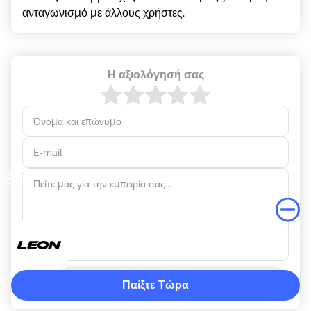
ανταγωνισμό με άλλους χρήστες.
Όνομα και επώνυμο
E-mail
Πείτε μας για την εμπειρία σας...
Συνεχίζοντας την περιήγηση, αποδέχεστε τη χρήση cookies σύμφωνα
100% έως και 300 €
Αφήστε ένα σχόλιο
Παίξτε Τώρα