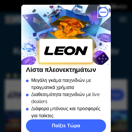
Σχετικά με τη συνεργασία
Blue Wizard Online
Κουλοχέρης με Δωρεάν
Δοκιμή
Λίστα πλεονεκτημάτων
Μεγάλη γκάμα παιχνιδιών με
πραγματικά χρήματα
Διαθεσιμότητα παιχνιδιών με live
6 περισσότερες υποδοχές
Παίξτε Τώρα
dealers
Διάφορα μπόνους και προσφορές
για παίκτες
Παίξτε Τώρα