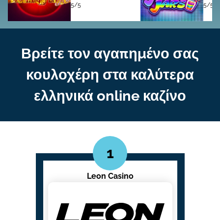
5/5
5/5
Βρείτε τον αγαπημένο σας
κουλοχέρη στα καλύτερα
ελληνικά online καζίνο
Leon Casino