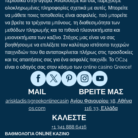
περιοδικά στην αγορά. Αναλύουμε και σας παρέχουμε
ολοκληρωμένες πληροφορίες σχετικά με αυτές. Μπορείτε
να μάθετε ποιες τοποθεσίες είναι ασφαλείς, πού μπορείτε
να βρείτε τα τρέχοντα μπόνους, τη διαθεσιμότητα των
μεθόδων πληρωμής και τα πιθανά πλεονεκτήματα και
μειονεκτήματα των καζίνο. Στόχος μας είναι να σας
βοηθήσουμε να επιλέξετε τον καλύτερο ιστότοπο τυχερών
παιχνιδιών που θα ανταποκρίνεται πλήρως στις προσδοκίες
και τις απαιτήσεις σας για ένα ασφαλές παιχνίδι. Το OC24
είναι ο οδηγός σας στον κόσμο των online casino Greece!
MAIL
ΒΡΕΊΤΕ ΜΑΣ
ariskladis@greekonlinecasin
Αγίου Φανουρίου 38, Αθήνα
os.com
116 33, Ελλάδα
ΚΑΛΈΣΤΕ
+1 341 888 6416
ΒΑΘΜΟΛΟΓΊΑ ONLINE ΚΑΖΊΝΟ