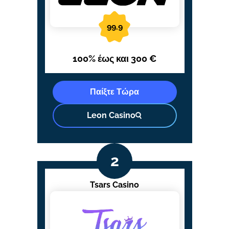
99.9
100% έως και 300 €
Παίξτε Τώρα
Leon Casino
Tsars Casino