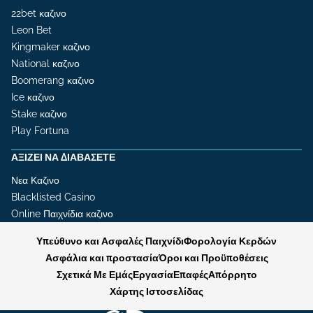
22bet καζινο
Leon Bet
Kingmaker καζινο
National καζινο
Boomerang καζινο
Ice καζινο
Stake καζινο
Play Fortuna
ΑΞΊΖΕΙ ΝΑ ΔΙΑΒΆΣΕΤΕ
Νεα Καζινο
Blacklisted Casino
Online Παιχνίδια καζινο
Υπεύθυνο και Ασφαλές Παιχνίδι
Φορολογία Κερδών
Ασφάλια και προστασία
Όροι και Προϋποθέσεις
Σχετικά Με Εμάς
Εργασία
Επαφές
Απόρρητο
Χάρτης Ιστοσελίδας