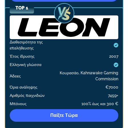
Διαθεσιμότητα της
επαλήθευσης
Έτος ίδρυσης
2007
Ελληνική γλώσσα
Κουρασάο, Kahnawake Gaming
Άδειες
Commission
Όρια ανάληψης
€7000
Αριθμός παιχνιδιών
7459+
Μπόνους
100% έως και 300 €
Παίξτε Τώρα