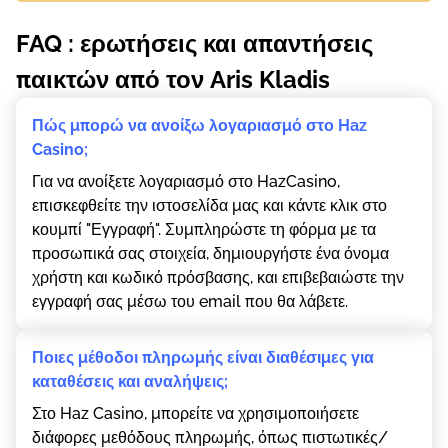
FAQ : ερωτήσεις και απαντήσεις
παικτών από τον Aris Kladis
Πώς μπορώ να ανοίξω λογαριασμό στο Hаz
Саsіnо;
Για να ανοίξετε λογαριασμό στο HаzСаsіnо,
επισκεφθείτε την ιστοσελίδα μας και κάντε κλικ στο
κουμπί "Εγγραφή". Συμπληρώστε τη φόρμα με τα
προσωπικά σας στοιχεία, δημιουργήστε ένα όνομα
χρήστη και κωδικό πρόσβασης, και επιβεβαιώστε την
εγγραφή σας μέσω του еmаіl που θα λάβετε.
Ποιες μέθοδοι πληρωμής είναι διαθέσιμες για
καταθέσεις και αναλήψεις;
Στο Hаz Саsіnо, μπορείτε να χρησιμοποιήσετε
διάφορες μεθόδους πληρωμής, όπως πιστωτικές/