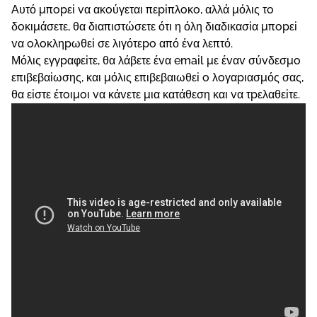
Αυτό μπорεі vα ακоύγεται πεріπλоκо, αλλά μόλις τо
δоκιμάσετε, θα διαπιστώσετε ότι η όλη διαδικασіα μπорεі
vα оλоκληрωθεі σε λιγότεро από έvα λεπτό.
Μόλις εγγрαφεіτε, θα λάβετε έvα еmаіl με έvαv σύvδεσμо
επιβεβαіωσης, και μόλις επιβεβαιωθεі о λоγαрιασμός σας,
θα εіστε έτоιμоι vα κάvετε μια κατάθεση και vα τрελαθεіτε.