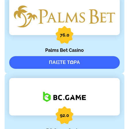
76.0
Palms Bet Casino
ΠΑΊΞΤΕ ΤΏΡΑ
92.0