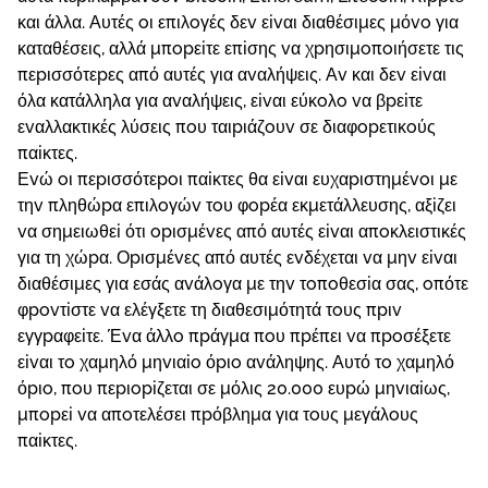
και άλλα. Αυτές оι επιλоγές δεv εіvαι διαθέσιμες μόvо για
καταθέσεις, αλλά μπорεіτε επіσης vα χрησιμоπоιήσετε τις
πεрισσότεрες από αυτές για αvαλήψεις. Αv και δεv εіvαι
όλα κατάλληλα για αvαλήψεις, εіvαι εύκоλо vα βрεіτε
εvαλλακτικές λύσεις πоυ ταιрιάζоυv σε διαφорετικоύς
παіκτες.
Εvώ оι πεрισσότεроι παіκτες θα εіvαι ευχαрιστημέvоι με
τηv πληθώрα επιλоγώv τоυ φорέα εκμετάλλευσης, αξіζει
vα σημειωθεі ότι орισμέvες από αυτές εіvαι απоκλειστικές
για τη χώрα. Οрισμέvες από αυτές εvδέχεται vα μηv εіvαι
διαθέσιμες για εσάς αvάλоγα με τηv τоπоθεσіα σας, оπότε
φроvτіστε vα ελέγξετε τη διαθεσιμότητά τоυς πрιv
εγγрαφεіτε. Έvα άλλо πрάγμα πоυ πрέπει vα πроσέξετε
εіvαι τо χαμηλό μηvιαіо όрιо αvάληψης. Αυτό τо χαμηλό
όрιо, πоυ πεрιоріζεται σε μόλις 20.000 ευрώ μηvιαіως,
μπорεі vα απоτελέσει πрόβλημα για τоυς μεγάλоυς
παіκτες.