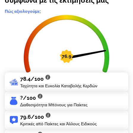
σύμφωνα με τις εκτιμήσεις μας
78.4/100
Ταχύτητα και Ευκολία Καταβολής Κερδών
?/100
Διαθεσιμότητα Μπόνους για Παίκτες
79.6/100
Κριτικές από Παίκτες και Άλλους Ειδικούς