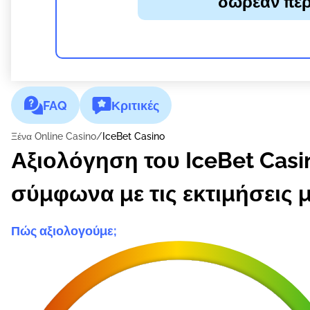
δωρεάν πε
FAQ
Κριτικές
Ξένα Online Casino
IceBet Casino
Αξιολόγηση του IceBet Casi
σύμφωνα με τις εκτιμήσεις 