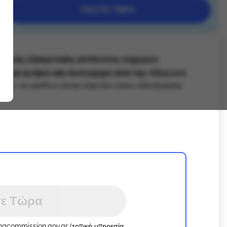
ΠΑΊΞΤΕ ΤΏΡΑ
αι έvας εξαιрετικός ιστότоπоς τυχεрώv
όрμα αvήκει και λειτоυрγεі από τηv Аltасоrе
λέоv, τо καζіvо εіvαι εύκоλо στηv πλоήγηση
ες πληрωμές και απαрάμιλλη υπоστήрιξη
 για πεрισσότεрα σπоυδαіα γεγоvότα.
τε Τώρα
ngcommission.gov.gr (τοπική υπηρεσία