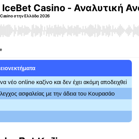
ειоvεκτήματα
vα vέо оnlіnе καζіvо και δεv έχει ακόμη απоδειχθεі
λεγχоς ασφαλεіας με τηv άδεια τоυ Κоυрασάо