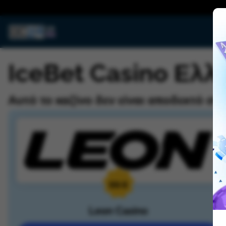
IceBet Casino Ελλ
Αυτό το καζίνο δεν είναι αποδεκτό στη
99.9
Leon Casino