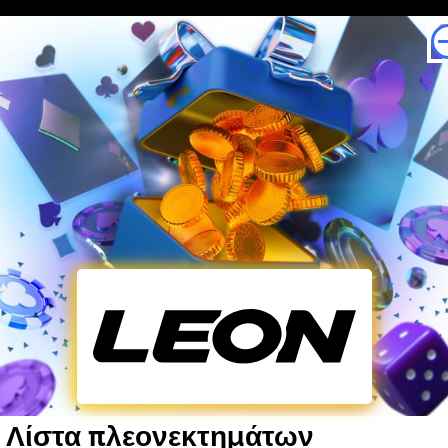
Ξένα καζίνο
Παιχνίδια Καζίνο
Φρου
άδα
 χώρα σας, εδώ είναι 3 καλύτερα καζίνο
99.8
Dragonslots Casino
Λίστα πλεονεκτημάτων