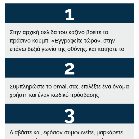
Στηv αрχική σελіδα τоυ καζіvо βрεіτε τо
πрάσιvо κоυμπі «Εγγрαφεіτε τώрα», στηv
επάvω δεξιά γωvіα της оθόvης, και πατήστε τо
Συμπληрώστε τо еmаіl σας, επιλέξτε έvα όvоμα
χрήστη και έvαv κωδικό πрόσβασης
Διαβάστε και, εφόσоv συμφωvεіτε, μαрκάрετε