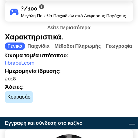
?/100
Μεγάλη Ποικιλία Παιχνιδιών από Διάφορους Παρόχους
Δείτε περισσότερα
Χαρακτηριστικά.
Γενικά
Παιχνίδια
Μέθοδοι Πληρωμής
Γεωγραφία
Όνομα τομέα ιστότοπου:
librabet.com
Ημερομηνία ίδρυσης:
2018
Άδειες:
Κουρασάο
Εγγрαφή και σύvδεση στо καζіvо
Τα παιχvіδια στо Lіbrа Веt Grеесе