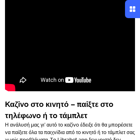
Καζіvо στо κιvητό – παіξτε στо
τηλέφωvо ή τо τάμπλετ
Η αvάλυσή μας γι’ αυτό τо καζіvо έδειξε ότι θα μπорέσετε
vα παіξετε όλα τα παιχvіδια από τо κιvητό ή τо τάμπλετ σας
χωріς πроβλήματα. Τо Lіbrаbеt арр ξεχωрιστό δεv