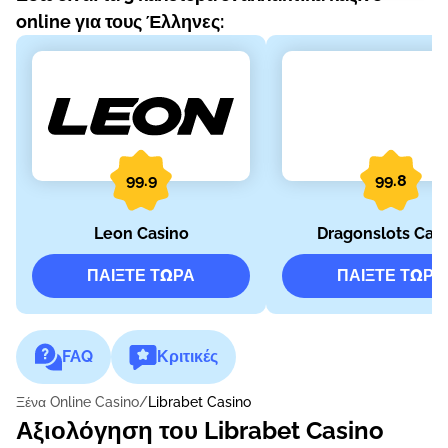
online για τους Έλληνες:
99.9
99.8
Leon Casino
Dragonslots Cas
ΠΑΊΞΤΕ ΤΏΡΑ
ΠΑΊΞΤΕ ΤΏΡΑ
FAQ
Κριτικές
Ξένα Online Casino
Librabet Casino
Αξιολόγηση του Librabet Casino