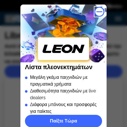
Σχετικά με τη συνεργασία
Librabet Casino Ελλάδα
Αυτό το καζίνο δεν δέχεται νέους παίκτες από την
Ελλάδα, αλλά αν είστε εγγεγραμμένος, μπορείτε
να συνδεθείτε.
Λίστα πλεονεκτημάτων
Ήδη Είμαι Εγγεγραμμένος
Μεγάλη γκάμα παιχνιδιών με
πραγματικά χρήματα
Διαθεσιμότητα παιχνιδιών με live
dealers
Διάφορα μπόνους και προσφορές
για παίκτες
95.0
Παίξτε Τώρα