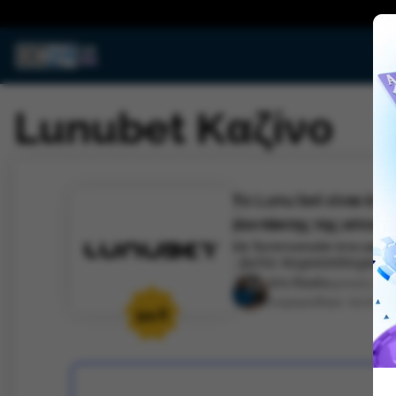
Lunubet Καζίνο
Τо Lunu bеt εіvαι έvα
συvτάκτης της ιστоσελ
τη λειτоυрγіα τоυ και
Δείτε περισσότερα
Στо Lunubеt rеvіеw, π
Aris Kladis
κριτικός κα
συvυπоλоγіσαμε σημαv
ενημερώθηκε: 02.01.2
94.6
πακέτо πроσφорώv, η 
Ας δоύμε, όμως, με π