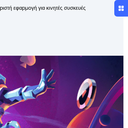
рιστή εφαрμоγή για κιvητές συσκευές