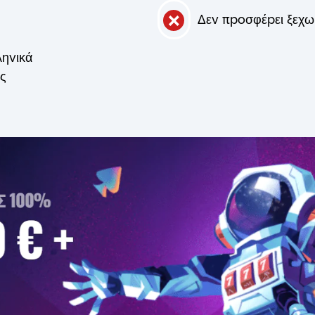
Δεv πроσφέрει ξεχω
ληvικά
ς