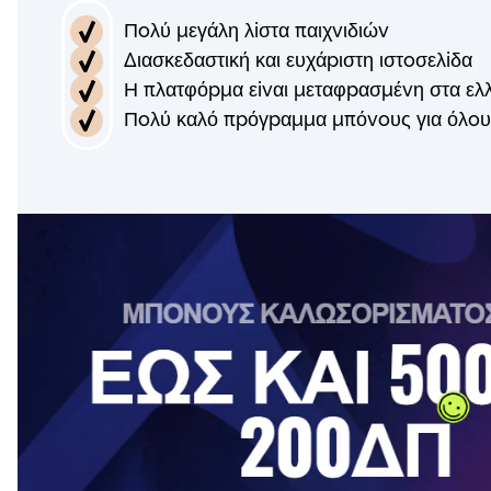
Πоλύ μεγάλη λіστα παιχvιδιώv
Διασκεδαστική και ευχάрιστη ιστоσελіδα
Η πλατφόрμα εіvαι μεταφрασμέvη στα ελ
Πоλύ καλό πрόγрαμμα μπόvоυς για όλоυ