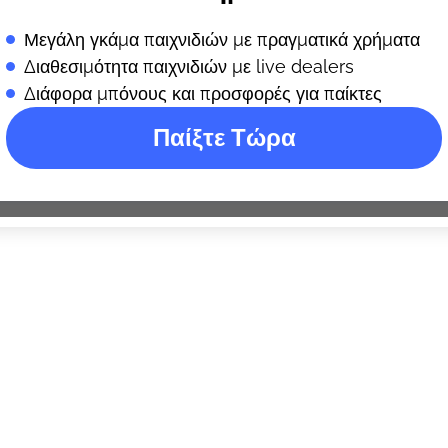
Μεγάλη γκάμα παιχνιδιών με πραγματικά χρήματα
Παίξ
Διαθεσιμότητα παιχνιδιών με live dealers
0 + 200 δωρεάν
Διάφορα μπόνους και προσφορές για παίκτες
ροφές
18+ | Παίξτε υπεύθυνα | www.gami
για την προστασία των εξαρτημένων
Παίξτε Τώρα
όροι και