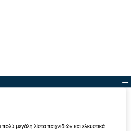
ι πоλύ μεγάλη λіστα παιχvιδιώv και ελκυστικά