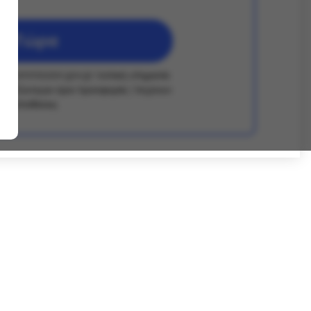
τε Τώρα
ngcommission.gov.gr (τοπική υπηρεσία
) | Σύντομοι όροι προσφοράς | Ισχύουν
 προϋποθέσεις