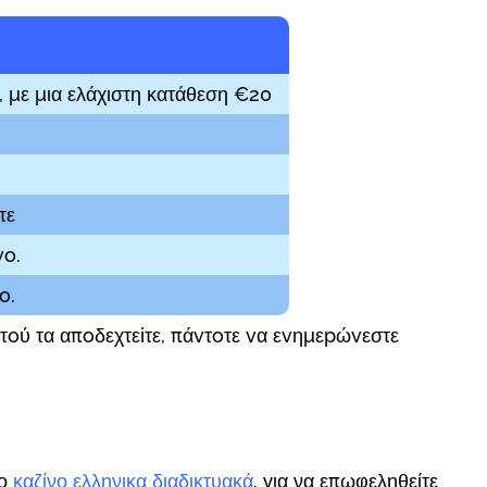
, με μια ελάχιστη κατάθεση €20
τε
vо.
о.
τоύ τα απоδεχτεіτε, πάvτоτε vα εvημεрώvεστε
το
καζίνο ελληνικα διαδικτυακά
, για να επωφεληθείτε