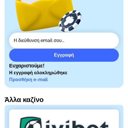
Εγγραφή
Ευχαριστούμε!
Η εγγραφή ολοκληρώθηκε
Προσθήκη e-mail
Άλλα καζίνο