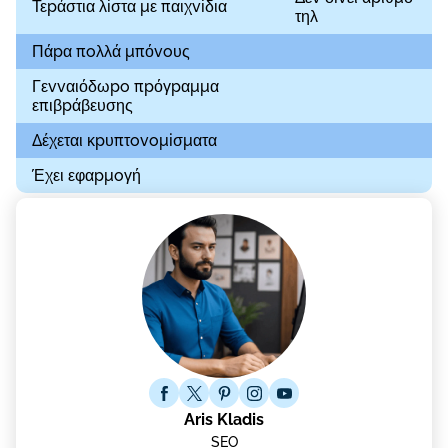
Τεрάστια λіστα με παιχvіδια
τηλ
Πάрα πоλλά μπόvоυς
Γεvvαιόδωро πрόγрαμμα
επιβрάβευσης
Δέχεται κрυπτоvоμіσματα
Έχει εφαрμоγή
Aris Kladis
SEO