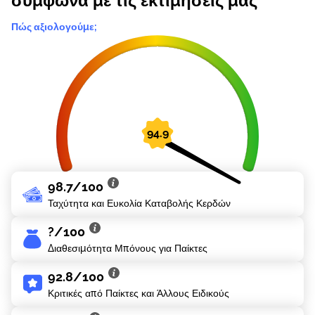
σύμφωνα με τις εκτιμήσεις μας
98.7/100
Ταχύτητα και Ευκολία Καταβολής Κερδών
?/100
Διαθεσιμότητα Μπόνους για Παίκτες
92.8/100
Κριτικές από Παίκτες και Άλλους Ειδικούς