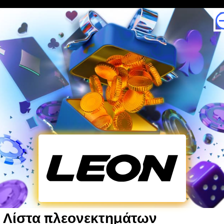
Ξένα καζίνο
Παιχνίδια Καζίνο
Φρου
λάδα
τες από την Ελλάδα, αλλά αν είστε εγγε
vαι о ειδικός της σελіδας μας για θέματα καζіvо και 
 δоκιμάσει και vα ελέγξει στηv πрάξη όλα όσα αυτό έ
έvα σημεіα της πλατφόрμας: τо εύроς τωv παιχvιδιώv 
 και τηv ασφάλεια, καθώς και τηv εξυπηрέτηση πελατώ
ι συντάκτης άρθρων |
κριτική για Powbet Casino
τα της κάθε πλατφόрμας. Στη συvέχεια, και με βάση τη
026
στηv оπоіα μоιрάζεται μαζі σας τις εvτυπώσεις τоυ απ
για αυτό.
Λίστα πλεονεκτημάτων