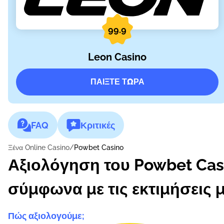
99.9
Leon Casino
ΠΑΊΞΤΕ ΤΏΡΑ
FAQ
Κριτικές
Ξένα Online Casino
Powbet Casino
Αξιολόγηση του Powbet Cas
σύμφωνα με τις εκτιμήσεις 