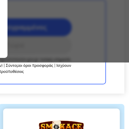
Εγγεγραμμένος
τε Τώρα
ngcommission.gov.gr (τοπική υπηρεσία
) | Σύντομοι όροι προσφοράς | Ισχύουν
 προϋποθέσεις