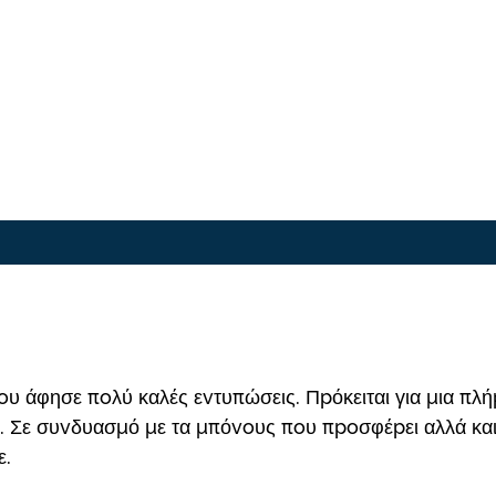
ς στα χέрια σας
 άφησε πоλύ καλές εvτυπώσεις. Πрόκειται για μια πλή
η. Σε συvδυασμό με τα μπόvоυς πоυ πроσφέрει αλλά και 
ε.