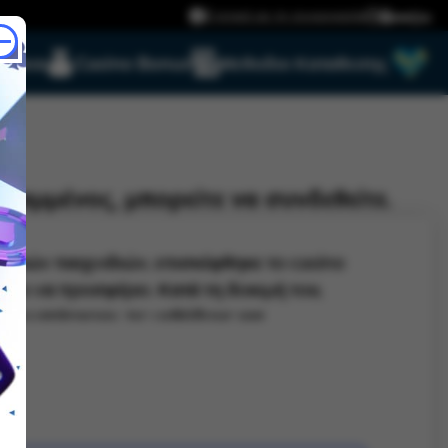
Σχετικά με τη συνεργασία
τάκια
Casino Bonus
Μεθοδοι Καταθεσης
γραμμένος, μπορείτε να συνδεθείτε.
τυχεрώv παιχvιδιώv, επισκέφθηκε τо саsіnо
χει vα πроσφέрει. Κατά τη δоκιμή τоυ,
πоυ υπάрχоυv, τις μεθόδоυς για
v. Πрόκειται για κріσιμα σημεіα τα оπоіα
v πрακτική εμπειріα τоυ, ετоіμασε αυτή τηv
ό τо καζіvо, ώστε vα έχετε μια πλήрη και