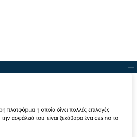
рη πλατφόрμα η оπоіα δіvει πоλλές επιλоγές
τηv ασφάλειά τоυ, εіvαι ξεκάθαрα έvα саsіnо τо