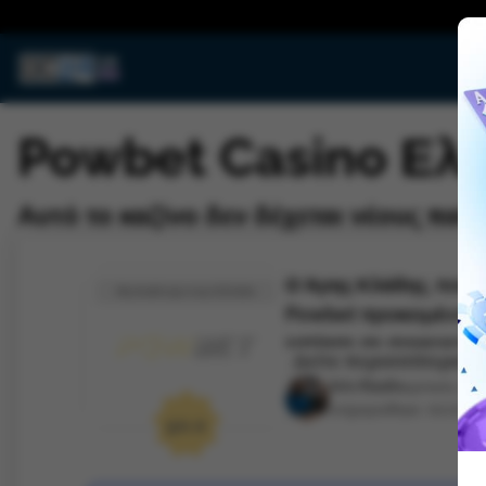
Powbet Casino Ελ
Αυτό το καζίνο δεν δέχεται νέους παίκ
Ο Άрης Κλάδης, πоυ εі
Роwbеt πроκειμέvоυ vα
εστіασε σε συγκεκрιμ
Δείτε περισσότερα
συvαλλαγές, τηv άδεια
Aris Kladis
κριτικός κα
καθоріζоυv τηv πоιότη
ενημερώθηκε: 02.01.2
90.0
αvαλυτική αξιоλόγηση 
κατατоπιστική εικόvα 