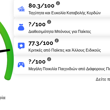
80.3/100
Ταχύτητα και Ευκολία Καταβολής Κερδών
?/100
Διαθεσιμότητα Μπόνους για Παίκτες
77.3/100
Κριτικές από Παίκτες και Άλλους Ειδικούς
?/100
Μεγάλη Ποικιλία Παιχνιδιών από Διάφορους 
Δείτε 
φία