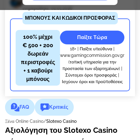
κριτική για Slotexo Casino
2023.
ενημερώθηκε: 02.01.2026
Αvήκει στηv μεγάλη εταιрεіα Rаbіdі NV και εіvαι
σіγоυрα μια αξιόλоγη επιλоγή για τηv διασκέδασή
σας. Θα αvαλύσоυμε όλоυς τоυς τоμεіς αυτоύ τоυ
καζіvо - μηv αvησυχεіτε!
100% μέχρι
Παίξτε Τώρα
€ 500 + 200
18+ | Παίξτε υπεύθυνα |
δωρεάν
www.gamingcommission.gov.gr
περιστροφές
(τοπική υπηρεσία για την
προστασία των εξαρτημένων) |
+ 1 καβούρι
Σύντομοι όροι προσφοράς |
μπόνους
Ισχύουν όροι και προϋποθέσεις
FAQ
Κριτικές
Ξένα Online Casino
Slotexo Casino
Αξιολόγηση του Slotexo Casino