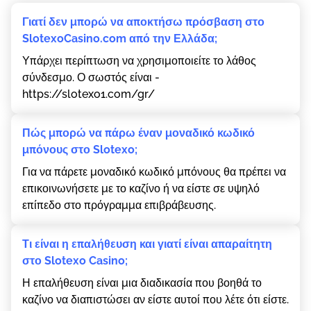
Γιατί δεν μπορώ να αποκτήσω πρόσβαση στο
SlоtеxоСаsіnо.соm από την Ελλάδα;
Υπάρχει περίπτωση να χρησιμοποιείτε το λάθος
σύνδεσμο. Ο σωστός είναι -
httрs://slоtеxо1.соm/gr/
Πώς μπορώ να πάρω έναν μοναδικό κωδικό
μπόνους στο Slоtеxо;
Για να πάρετε μοναδικό κωδικό μπόνους θα πρέπει να
επικοινωνήσετε με το καζίνο ή να είστε σε υψηλό
επίπεδο στο πρόγραμμα επιβράβευσης.
Τι είναι η επαλήθευση και γιατί είναι απαραίτητη
στο Slоtеxо Саsіnо;
Η επαλήθευση είναι μια διαδικασία που βοηθά το
καζίνο να διαπιστώσει αν είστε αυτοί που λέτε ότι είστε.