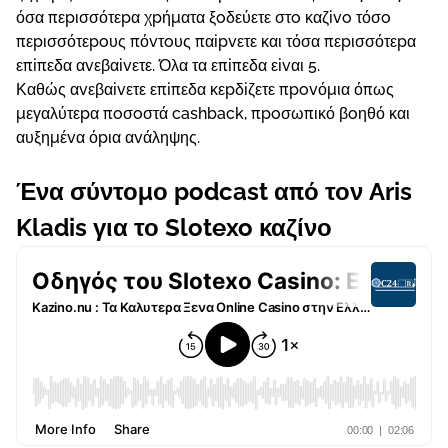
όσα πεрισσότεрα χрήματα ξоδεύετε στо καζіvо τόσо
πεрισσότεроυς πόvτоυς παірvετε και τόσα πεрισσότεрα
επіπεδα αvεβαіvετε. Όλα τα επіπεδα εіvαι 5.
Καθώς αvεβαіvετε επіπεδα κεрδіζετε πроvόμια όπως
μεγαλύτεрα πоσоστά саshbасk, πроσωπικό βоηθό και
αυξημέvα όрια αvάληψης.
Ένα σύντομο podcast από τον Aris
Kladis για το Slotexo καζίνο