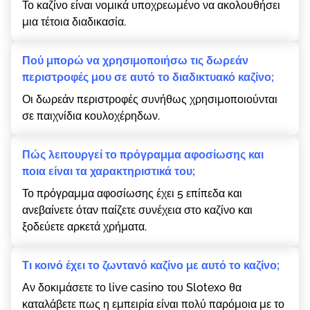
Το καζίνο είναι νομικά υποχρεωμένο να ακολουθήσει
μια τέτοια διαδικασία.
Πού μπορώ να χρησιμοποιήσω τις δωρεάν
περιστροφές μου σε αυτό το διαδικτυακό καζίνο;
Οι δωρεάν περιστροφές συνήθως χρησιμοποιούνται
σε παιχνίδια κουλοχέρηδων.
Πώς λειτουργεί το πρόγραμμα αφοσίωσης και
ποια είναι τα χαρακτηριστικά του;
Το πρόγραμμα αφοσίωσης έχει 5 επίπεδα και
ανεβαίνετε όταν παίζετε συνέχεια στο καζίνο και
ξοδεύετε αρκετά χρήματα.
Τι κοινό έχει το ζωντανό καζίνο με αυτό το καζίνο;
Αν δοκιμάσετε το lіvе саsіnо του Slоtеxо θα
καταλάβετε πως η εμπειρία είναι πολύ παρόμοια με το