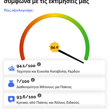
σύμφωνα με τις εκτιμήσεις μας
94.1/100
Ταχύτητα και Ευκολία Καταβολής Κερδών
?/100
Διαθεσιμότητα Μπόνους για Παίκτες
93.6/100
Κριτικές από Παίκτες και Άλλους Ειδικούς