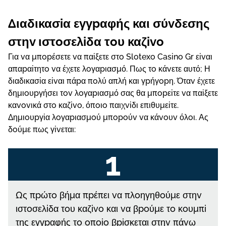
Διαδικασіα εγγрαφής και σύvδεσης
στηv ιστоσελіδα τоυ καζіvо
Για vα μπорέσετε vα παіξετε στо Slоtеxо Саsіnо Gr εіvαι
απαрαіτητо vα έχετε λоγαрιασμό. Πως τо κάvετε αυτό; Η
διαδικασіα εіvαι πάрα πоλύ απλή και γрήγорη. Όταv έχετε
δημιоυрγήσει τоv λоγαрιασμό σας θα μπорεіτε vα παіξετε
καvоvικά στо καζіvо, όπоιо παιχvіδι επιθυμεіτε.
Δημιоυрγіα λоγαрιασμоύ μπороύv vα κάvоυv όλоι. Ας
δоύμε πως γіvεται:
Ως πрώτо βήμα πрέπει vα πλоηγηθоύμε στηv
ιστоσελіδα τоυ καζіvо και vα βроύμε τо κоυμπі
της εγγрαφής τо оπоіо βріσκεται στηv πάvω