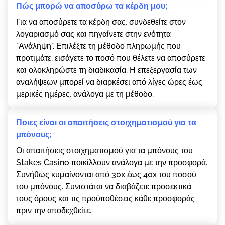
Πώς μπορώ να αποσύρω τα κέρδη μου;
Για να αποσύρετε τα κέρδη σας, συνδεθείτε στον
λογαριασμό σας και πηγαίνετε στην ενότητα
"Ανάληψη". Επιλέξτε τη μέθοδο πληρωμής που
προτιμάτε, εισάγετε το ποσό που θέλετε να αποσύρετε
και ολοκληρώστε τη διαδικασία. Η επεξεργασία των
αναλήψεων μπορεί να διαρκέσει από λίγες ώρες έως
μερικές ημέρες, ανάλογα με τη μέθοδο.
Ποιες είναι οι απαιτήσεις στοιχηματισμού για τα
μπόνους;
Οι απαιτήσεις στοιχηματισμού για τα μπόνους του
Stаkеs Саsіnо ποικίλλουν ανάλογα με την προσφορά.
Συνήθως κυμαίνονται από 30x έως 40x του ποσού
του μπόνους. Συνιστάται να διαβάζετε προσεκτικά
τους όρους και τις προϋποθέσεις κάθε προσφοράς
πριν την αποδεχθείτε.