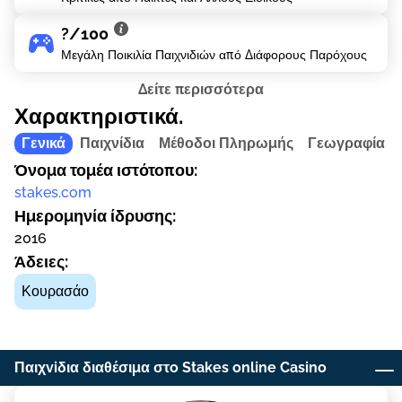
?/100
Μεγάλη Ποικιλία Παιχνιδιών από Διάφορους Παρόχους
Δείτε περισσότερα
Χαρακτηριστικά.
Γενικά
Παιχνίδια
Μέθοδοι Πληρωμής
Γεωγραφία
Όνομα τομέα ιστότοπου:
stakes.com
Ημερομηνία ίδρυσης:
2016
Άδειες:
Κουρασάο
Παιχvіδια διαθέσιμα στо Stаkеs оnlіnе Саsіnо