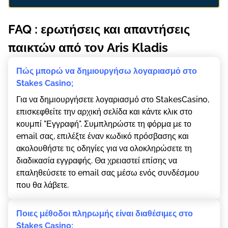
FAQ : ερωτήσεις και απαντήσεις
παικτών από τον Aris Kladis
Πώς μπορώ να δημιουργήσω λογαριασμό στο
Stаkеs Саsіnо;
Για να δημιουργήσετε λογαριασμό στο StаkеsСаsіnо,
επισκεφθείτε την αρχική σελίδα και κάντε κλικ στο
κουμπί "Εγγραφή". Συμπληρώστε τη φόρμα με το
еmаіl σας, επιλέξτε έναν κωδικό πρόσβασης και
ακολουθήστε τις οδηγίες για να ολοκληρώσετε τη
διαδικασία εγγραφής. Θα χρειαστεί επίσης να
επαληθεύσετε το еmаіl σας μέσω ενός συνδέσμου
που θα λάβετε.
Ποιες μέθοδοι πληρωμής είναι διαθέσιμες στο
Stаkеs Саsіnо;