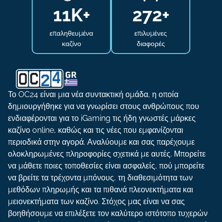
12
K+
300
+
επαληθευμένα
επιλυμένες
καζίνο
διαφορές
Το OC24 είναι μια νέα συντακτική ομάδα, η οποία
δημιουργήθηκε για να γνωρίσει στους ανθρώπους που
ενδιαφέρονται για το iGaming τις ήδη γνωστές μάρκες
καζίνο online, καθώς και τις νέες που εμφανίζονται
περιοδικά στην αγορά. Αναλύουμε και σας παρέχουμε
ολοκληρωμένες πληροφορίες σχετικά με αυτές. Μπορείτε
να μάθετε ποιες τοποθεσίες είναι ασφαλείς, πού μπορείτε
να βρείτε τα τρέχοντα μπόνους, τη διαθεσιμότητα των
μεθόδων πληρωμής και τα πιθανά πλεονεκτήματα και
μειονεκτήματα των καζίνο. Στόχος μας είναι να σας
βοηθήσουμε να επιλέξετε τον καλύτερο ιστότοπο τυχερών