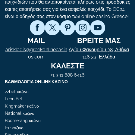
παιχνιδιών που θα ανταποκρίνεται πλήρως στις προσδοκίες
και τις απαιτήσεις σας για ένα ασφαλές παιχνίδι. Το OC24
είναι ο οδηγός σας στον κόσμο των online casino Greece!
MAIL
ΒΡΕΊΤΕ ΜΑΣ
ariskladis@greekonlinecasin
Αγίου Φανουρίου 38, Αθήνα
os.com
116 33, Ελλάδα
ΚΑΛΈΣΤΕ
+1 341 888 6416
ΒΑΘΜΟΛΟΓΊΑ ONLINE ΚΑΖΊΝΟ
22bet καζινο
Leon Bet
Kingmaker καζινο
National καζινο
Boomerang καζινο
Ice καζινο
Stake καζινο