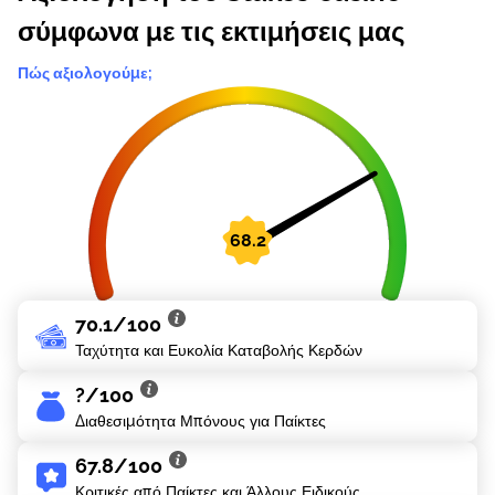
σύμφωνα με τις εκτιμήσεις μας
70.1/100
Ταχύτητα και Ευκολία Καταβολής Κερδών
?/100
Διαθεσιμότητα Μπόνους για Παίκτες
67.8/100
Κριτικές από Παίκτες και Άλλους Ειδικούς