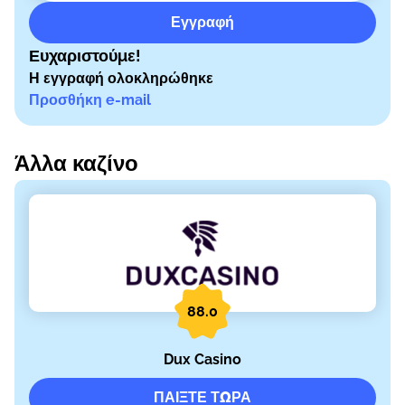
Εγγραφή
Ευχαριστούμε!
Η εγγραφή ολοκληρώθηκε
Προσθήκη e-mail
Άλλα καζίνο
88.0
Dux Casino
ΠΑΊΞΤΕ ΤΏΡΑ