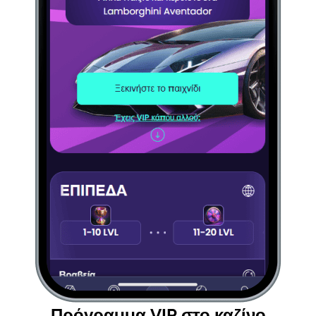
Πρόγραμμα VІР στο καζίνο