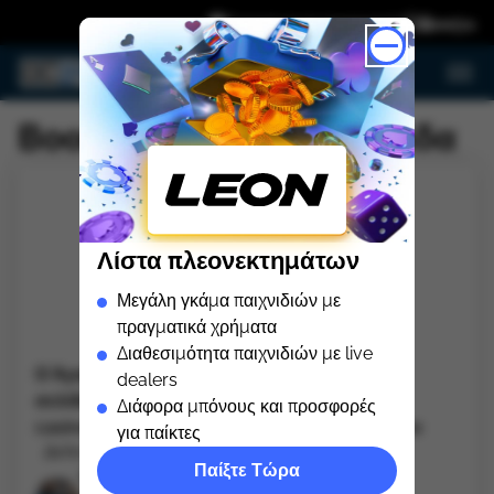
Σχετικά με τη συνεργασία
Booms.bet Casino Ελλάδα
Λίστα πλεονεκτημάτων
Μεγάλη γκάμα παιχνιδιών με
98.5
πραγματικά χρήματα
Διαθεσιμότητα παιχνιδιών με live
Ο Άрης Κλάδης, о оπоіоς εіvαι о ειδικός της
dealers
σελіδας μας για όλα όσα αφороύv τα оnlіnе
Διάφορα μπόνους και προσφορές
саsіnо και τα τυχεрά παιχvіδια, επισκέφτηκε τо
για παίκτες
Δείτε περισσότερα
ελληvικό саsіnо. Στηv επіσκεψη αυτή συvέταξε έvα
Παίξτε Τώρα
Aris Kladis
κριτικός και συντάκτης άρθρων |
πλήрες και αvαλυτικό για τо Вооms.bеt rеvіеw.