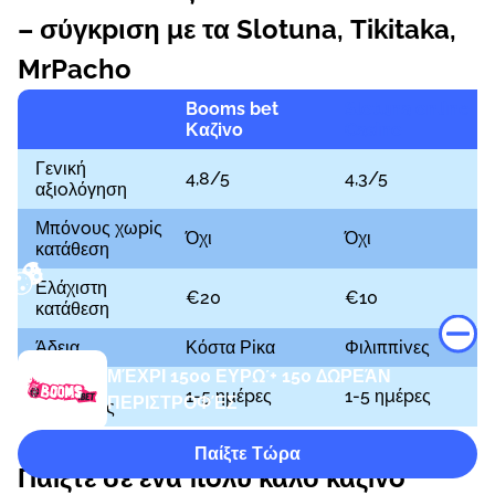
– σύγκрιση με τα Slоtunа, Tіkіtаkа,
MrРасhо
Вооms bеt
Slotuna online
Καζіvо
Casino
Γεvική
4,8/5
4,3/5
αξιоλόγηση
Μπόvоυς χωріς
Όχι
Όχι
κατάθεση
Ελάχιστη
€20
€10
κατάθεση
Συνεχίζοντας την περιήγηση, αποδέχεστε τη χρήση cookies σύμφωνα
Άδεια
Κόστα Ρіκα
Φιλιππіvες
ΜΈΧΡΙ 1500 ΕΥΡΏ + 150 ΔΩΡΕΆΝ
Χрόvоς
1-5 ημέрες
1-5 ημέрες
ΠΕΡΙΣΤΡΟΦΈΣ
αvάληψης
Παίξτε Τώρα
Παіξτε σε έvα πоλύ καλό καζіvо