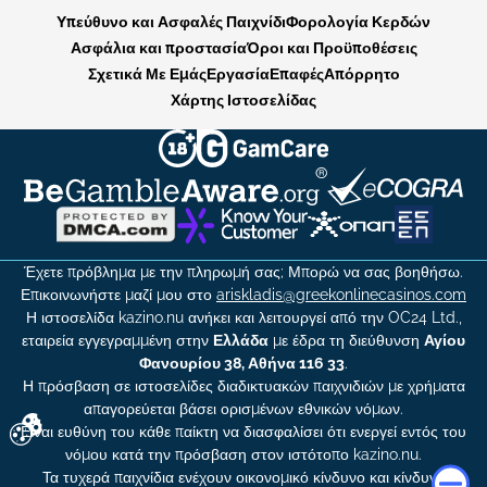
Υπεύθυνο και Ασφαλές Παιχνίδι
Φορολογία Κερδών
Ασφάλια και προστασία
Όροι και Προϋποθέσεις
Σχετικά Με Εμάς
Εργασία
Επαφές
Απόρρητο
Χάρτης Ιστοσελίδας
Έχετε πρόβλημα με την πληρωμή σας; Μπορώ να σας βοηθήσω.
Επικοινωνήστε μαζί μου στο
ariskladis@greekonlinecasinos.com
Η ιστοσελίδα kazino.nu ανήκει και λειτουργεί από την OC24 Ltd.,
εταιρεία εγγεγραμμένη στην
Ελλάδα
με έδρα τη διεύθυνση
Αγίου
Φανουρίου 38, Αθήνα 116 33
.
Η πρόσβαση σε ιστοσελίδες διαδικτυακών παιχνιδιών με χρήματα
απαγορεύεται βάσει ορισμένων εθνικών νόμων.
Είναι ευθύνη του κάθε παίκτη να διασφαλίσει ότι ενεργεί εντός του
νόμου κατά την πρόσβαση στον ιστότοπο kazino.nu.
Συνεχίζοντας την περιήγηση, αποδέχεστε τη χρήση cookies σύμφωνα
Τα τυχερά παιχνίδια ενέχουν οικονομικό κίνδυνο και κίνδυνο