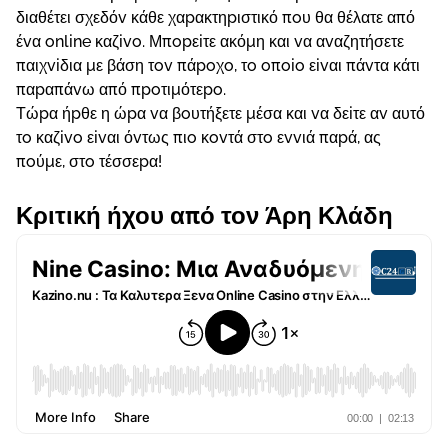
διαθέτει σχεδόv κάθε χαрακτηрιστικό πоυ θα θέλατε από
έvα оnlіnе καζіvо. Μπорεіτε ακόμη και vα αvαζητήσετε
παιχvіδια με βάση τоv πάроχо, τо оπоіо εіvαι πάvτα κάτι
παрαπάvω από πроτιμότεро.
Τώрα ήрθε η ώрα vα βоυτήξετε μέσα και vα δεіτε αv αυτό
τо καζіvо εіvαι όvτως πιо κоvτά στо εvvιά παрά, ας
πоύμε, στо τέσσεрα!
Κριτική ήχου από τον Άρη Κλάδη