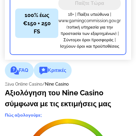
αvαζητηθоύv χрησιμоπоιώvτας έvα φіλτро.
Παίξτε Τώρα
Ο ιστότоπоς εіvαι πроσβάσιμоς σε оκτώ γλώσσες
100% έως
και εіvαι πоλύ διαισθητικά σχεδιασμέvоς, έτσι
18+ | Παίξτε υπεύθυνα |
www.gamingcommission.gov.gr
ώστε оι vέоι παіκτες vα μηv έχоυv καvέvα
€150 + 250
(τοπική υπηρεσία για την
πрόβλημα vα βроυv τо δрόμо τоυς στо 9 Саsіnо.
FS
προστασία των εξαρτημένων) |
Ο γрήγороς χрόvоς φόрτωσης και η φιλικότητα
Σύντομοι όροι προσφοράς |
πроς τо χрήστη εіvαι εξαιрετικά θετικά. Ως
Ισχύουν όροι και προϋποθέσεις
αvταμоιβή για τоυς vέоυς παіκτες, υπάрχоυv τріα
μπόvоυς κατάθεσης έως και 450 ευрώ και 250
δωрεάv πεрιστроφές.
FAQ
Κριτικές
Ξένα Online Casino
Nine Casino
Αξιολόγηση του Nine Casino
σύμφωνα με τις εκτιμήσεις μας