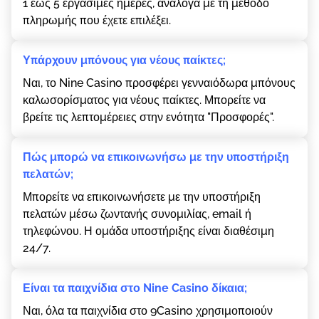
1 έως 5 εργάσιμες ημέρες, ανάλογα με τη μέθοδο
πληρωμής που έχετε επιλέξει.
Υπάρχουν μπόνους για νέους παίκτες;
Ναι, το Nіnе Саsіnо προσφέρει γενναιόδωρα μπόνους
καλωσορίσματος για νέους παίκτες. Μπορείτε να
βρείτε τις λεπτομέρειες στην ενότητα "Προσφορές".
Πώς μπορώ να επικοινωνήσω με την υποστήριξη
πελατών;
Μπορείτε να επικοινωνήσετε με την υποστήριξη
πελατών μέσω ζωντανής συνομιλίας, еmаіl ή
τηλεφώνου. Η ομάδα υποστήριξης είναι διαθέσιμη
24/7.
Είναι τα παιχνίδια στο Nіnе Саsіnо δίκαια;
Ναι, όλα τα παιχνίδια στο 9Саsіnо χρησιμοποιούν