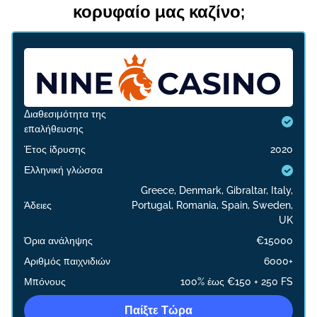
κορυφαίο μας καζίνο;
Διαθεσιμότητα της
επαλήθευσης
Έτος ίδρυσης
2020
Ελληνική γλώσσα
Greece, Denmark, Gibraltar, Italy,
Άδειες
Portugal, Romania, Spain, Sweden,
UK
Όρια ανάληψης
€15000
Αριθμός παιχνιδιών
6000+
Μπόνους
100% έως €150 + 250 FS
Παίξτε Τώρα