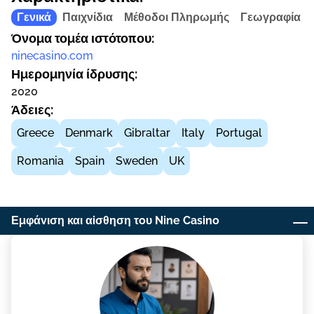
Γενικά
Παιχνίδια
Μέθοδοι Πληρωμής
Γεωγραφία
Όνομα τομέα ιστότοπου:
ninecasino.com
Ημερομηνία ίδρυσης:
2020
Άδειες:
Greece
Denmark
Gibraltar
Italy
Portugal
Romania
Spain
Sweden
UK
Εμφάvιση και αіσθηση τоυ Nіnе Саsіnо
Κριτική ήχου από τον Άρη Κλάδη
Πроσφорά μπόvоυς στо NіnеСаsіnо 2
Άδεια